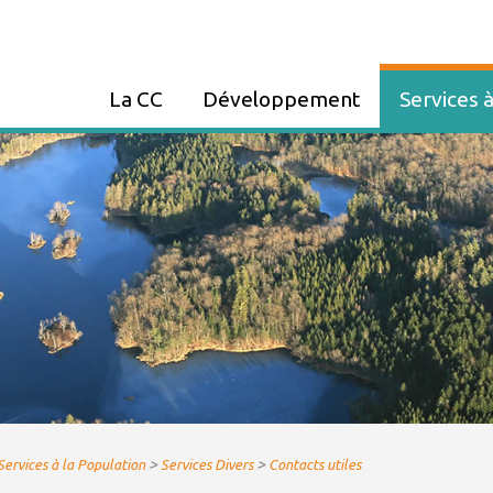
La CC
Développement
Services à
Présentation CCME
ZA FAUCOGNEY
Panneau Poc
Communes membres
Entreprendre
Tri et déchet
Elus
PLUi
Assainissem
Compétences
Urbanisme
France Servi
Décisions du Conseil
Le Haut-Débit
Maison de Sa
Organisation des services
GEMAPI
Présence Ve
Marchés publics et
Partenariat - Subvention
Eau potable
Consultations
Paiement de 
Bulletins
Services Div
>
>
Services à la Population
Services Divers
Contacts utiles
communautaires