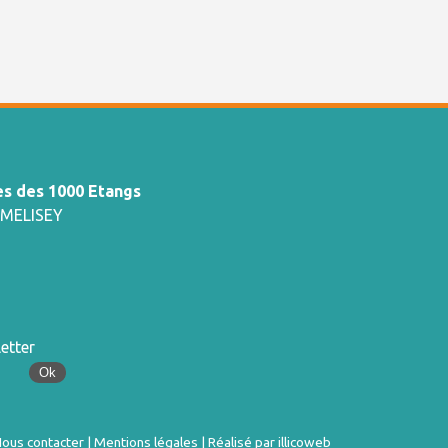
 des 1000 Etangs
0 MELISEY
etter
ous contacter
|
Mentions légales
|
Réalisé par illicoweb