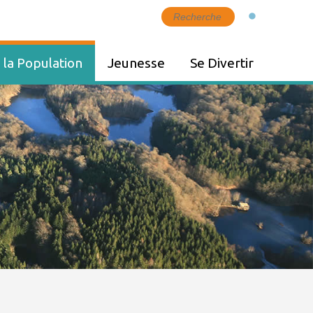
 la Population
Jeunesse
Se Divertir
ket
Petite Enfance
Culture
s
Périscolaire
Equipements de loisirs
ent
Mission Locale
Tourisme
ces
Éducation
Zoom - Patrimoine
naturel
nté à Melisey
Agenda
rte
vos Factures
ers