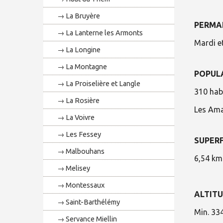
La Bruyère
PERMA
La Lanterne les Armonts
Mardi e
La Longine
La Montagne
POPUL
La Proiselière et Langle
310 hab
La Rosière
Les Ama
La Voivre
Les Fessey
SUPERF
Malbouhans
6,54 km
Melisey
Montessaux
ALTIT
Saint-Barthélémy
Min. 33
Servance Miellin