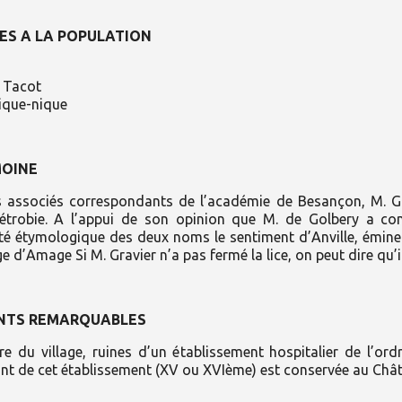
ES A LA POPULATION
u Tacot
Pique-nique
MOINE
s associés correspondants de l’académie de Besançon, M. Gr
trobie. A l’appui de son opinion que M. de Golbery a comba
té étymologique des deux noms le sentiment d’Anville, éminent
e d’Amage Si M. Gravier n’a pas fermé la lice, on peut dire qu’il
NTS REMARQUABLES
re du village, ruines d’un établissement hospitalier de l’or
nt de cet établissement (XV ou XVIème) est conservée au Chât