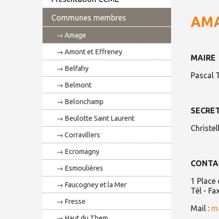
Communes membres
AM
Amage
Amont et Effreney
MAIRE
Belfahy
Pascal
Belmont
Belonchamp
SECRET
Beulotte Saint Laurent
Christe
Corravillers
Ecromagny
CONTA
Esmoulières
1 Place 
Faucogney et la Mer
Tél - Fa
Fresse
Mail :
m
Haut du Them