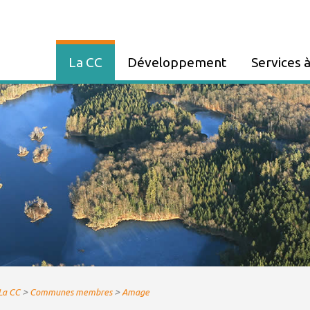
La CC
Développement
Services à
Présentation CCME
ZA FAUCOGNEY
Panneau Poc
Communes membres
Entreprendre
Tri et déchet
Elus
PLUi
Assainissem
Compétences
Urbanisme
France Servi
Décisions du Conseil
Le Haut-Débit
Maison de Sa
Organisation des services
GEMAPI
Présence Ve
Marchés publics et
Partenariat - Subvention
Eau potable
Consultations
Paiement de 
Bulletins
Services Div
>
>
La CC
Communes membres
Amage
communautaires