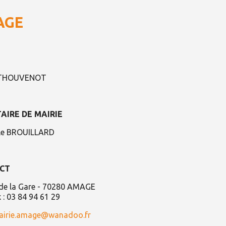
AGE
 THOUVENOT
AIRE DE MAIRIE
lle BROUILLARD
CT
de la Gare -
70280 AMAGE
x : 03 84 94 61 29
airie.amage@wanadoo.fr