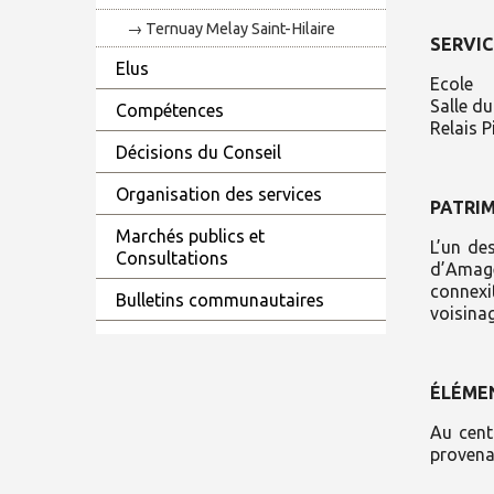
Ternuay Melay Saint-Hilaire
SERVIC
Elus
Ecole
Salle d
Compétences
Relais 
Décisions du Conseil
Organisation des services
PATRI
Marchés publics et
L’un de
Consultations
d’Amagé
connexi
Bulletins communautaires
voisinag
ÉLÉME
Au cent
provena