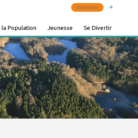
 la Population
Jeunesse
Se Divertir
ket
Petite Enfance
Culture
s
Périscolaire
Equipements de loisirs
ent
Mission Locale
Tourisme
ces
Éducation
Zoom - Patrimoine
naturel
nté à Melisey
Agenda
rte
vos Factures
ers