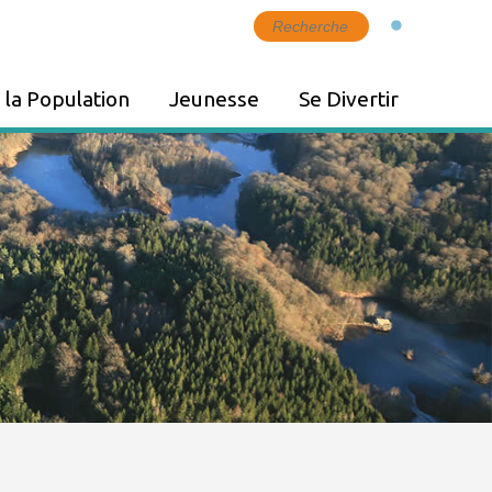
 la Population
Jeunesse
Se Divertir
ket
Petite Enfance
Culture
s
Périscolaire
Equipements de loisirs
ent
Mission Locale
Tourisme
ces
Éducation
Zoom - Patrimoine
naturel
nté à Melisey
Agenda
rte
vos Factures
ers