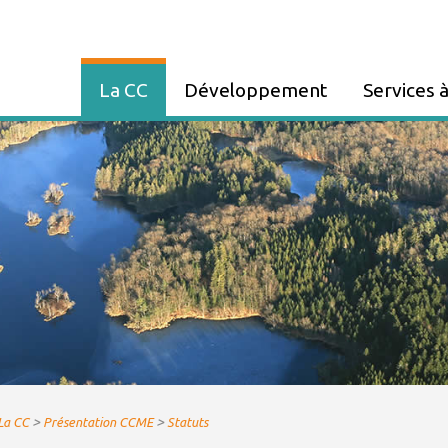
La CC
Développement
Services à
Présentation CCME
ZA FAUCOGNEY
Panneau Poc
Communes membres
Entreprendre
Tri et déchet
Elus
PLUi
Assainissem
Compétences
Urbanisme
France Servi
Décisions du Conseil
Le Haut-Débit
Maison de Sa
Organisation des services
GEMAPI
Présence Ve
Marchés publics et
Partenariat - Subvention
Eau potable
Consultations
Paiement de 
Bulletins
Services Div
>
>
La CC
Présentation CCME
Statuts
communautaires